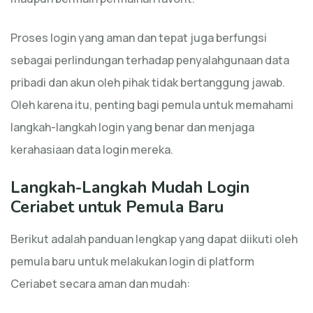
Proses login yang aman dan tepat juga berfungsi
sebagai perlindungan terhadap penyalahgunaan data
pribadi dan akun oleh pihak tidak bertanggung jawab.
Oleh karena itu, penting bagi pemula untuk memahami
langkah-langkah login yang benar dan menjaga
kerahasiaan data login mereka.
Langkah-Langkah Mudah Login
Ceriabet untuk Pemula Baru
Berikut adalah panduan lengkap yang dapat diikuti oleh
pemula baru untuk melakukan login di platform
Ceriabet secara aman dan mudah: