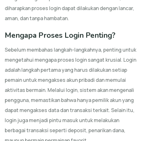
diharapkan proses login dapat dilakukan dengan lancar,
aman, dan tanpa hambatan.
Mengapa Proses Login Penting?
Sebelum membahas langkah-langkahnya, penting untuk
mengetahui mengapa proses login sangat krusial. Login
adalah langkah pertama yang harus dilakukan setiap
pemain untuk mengakses akun pribadi dan memulai
aktivitas bermain. Melalui login, sistem akan mengenali
pengguna, memastikan bahwa hanya pemilik akun yang
dapat mengakses data dan transaksi terkait. Selain itu,
login juga menjadi pintu masuk untuk melakukan
berbagai transaksi seperti deposit, penarikan dana,
maupun bermain permainan favorit.