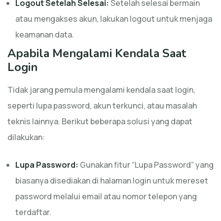
Logout Setelah Selesai:
Setelah selesai bermain
atau mengakses akun, lakukan logout untuk menjaga
keamanan data.
Apabila Mengalami Kendala Saat
Login
Tidak jarang pemula mengalami kendala saat login,
seperti lupa password, akun terkunci, atau masalah
teknis lainnya. Berikut beberapa solusi yang dapat
dilakukan:
Lupa Password:
Gunakan fitur “Lupa Password” yang
biasanya disediakan di halaman login untuk mereset
password melalui email atau nomor telepon yang
terdaftar.