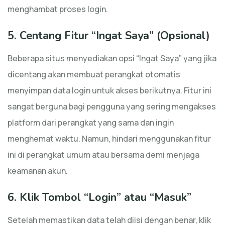
menghambat proses login.
5. Centang Fitur “Ingat Saya” (Opsional)
Beberapa situs menyediakan opsi “Ingat Saya” yang jika
dicentang akan membuat perangkat otomatis
menyimpan data login untuk akses berikutnya. Fitur ini
sangat berguna bagi pengguna yang sering mengakses
platform dari perangkat yang sama dan ingin
menghemat waktu. Namun, hindari menggunakan fitur
ini di perangkat umum atau bersama demi menjaga
keamanan akun.
6. Klik Tombol “Login” atau “Masuk”
Setelah memastikan data telah diisi dengan benar, klik