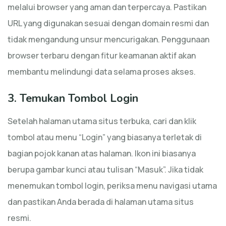
melalui browser yang aman dan terpercaya. Pastikan
URL yang digunakan sesuai dengan domain resmi dan
tidak mengandung unsur mencurigakan. Penggunaan
browser terbaru dengan fitur keamanan aktif akan
membantu melindungi data selama proses akses.
3. Temukan Tombol Login
Setelah halaman utama situs terbuka, cari dan klik
tombol atau menu “Login” yang biasanya terletak di
bagian pojok kanan atas halaman. Ikon ini biasanya
berupa gambar kunci atau tulisan “Masuk”. Jika tidak
menemukan tombol login, periksa menu navigasi utama
dan pastikan Anda berada di halaman utama situs
resmi.