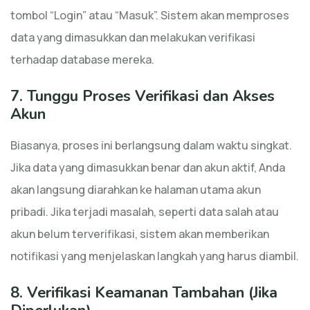
tombol “Login” atau “Masuk”. Sistem akan memproses
data yang dimasukkan dan melakukan verifikasi
terhadap database mereka.
7. Tunggu Proses Verifikasi dan Akses
Akun
Biasanya, proses ini berlangsung dalam waktu singkat.
Jika data yang dimasukkan benar dan akun aktif, Anda
akan langsung diarahkan ke halaman utama akun
pribadi. Jika terjadi masalah, seperti data salah atau
akun belum terverifikasi, sistem akan memberikan
notifikasi yang menjelaskan langkah yang harus diambil.
8. Verifikasi Keamanan Tambahan (Jika