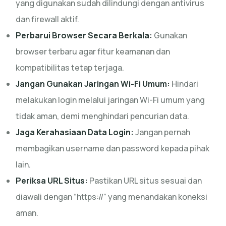
yang digunakan sudah dilindungi dengan antivirus
dan firewall aktif.
Perbarui Browser Secara Berkala:
Gunakan
browser terbaru agar fitur keamanan dan
kompatibilitas tetap terjaga.
Jangan Gunakan Jaringan Wi-Fi Umum:
Hindari
melakukan login melalui jaringan Wi-Fi umum yang
tidak aman, demi menghindari pencurian data.
Jaga Kerahasiaan Data Login:
Jangan pernah
membagikan username dan password kepada pihak
lain.
Periksa URL Situs:
Pastikan URL situs sesuai dan
diawali dengan “https://” yang menandakan koneksi
aman.