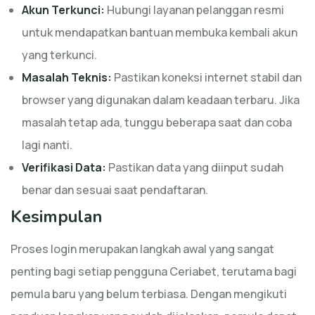
Akun Terkunci:
Hubungi layanan pelanggan resmi
untuk mendapatkan bantuan membuka kembali akun
yang terkunci.
Masalah Teknis:
Pastikan koneksi internet stabil dan
browser yang digunakan dalam keadaan terbaru. Jika
masalah tetap ada, tunggu beberapa saat dan coba
lagi nanti.
Verifikasi Data:
Pastikan data yang diinput sudah
benar dan sesuai saat pendaftaran.
Kesimpulan
Proses login merupakan langkah awal yang sangat
penting bagi setiap pengguna Ceriabet, terutama bagi
pemula baru yang belum terbiasa. Dengan mengikuti