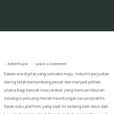
Adminhujra
Leave a Comment
Dalam era digital yang semakin maju, industri perjudian
daring telah berkembang pesat dan menjadi pilihan
utama bagi banyak masyarakat yang mencari hiburan
sekaligus peluang meraih keuntungan secara praktis.
Salah satu platform yang saat ini sedang naik daun dan