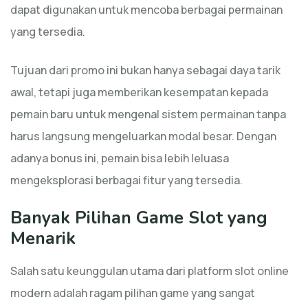
dapat digunakan untuk mencoba berbagai permainan
yang tersedia.
Tujuan dari promo ini bukan hanya sebagai daya tarik
awal, tetapi juga memberikan kesempatan kepada
pemain baru untuk mengenal sistem permainan tanpa
harus langsung mengeluarkan modal besar. Dengan
adanya bonus ini, pemain bisa lebih leluasa
mengeksplorasi berbagai fitur yang tersedia.
Banyak Pilihan Game Slot yang
Menarik
Salah satu keunggulan utama dari platform slot online
modern adalah ragam pilihan game yang sangat