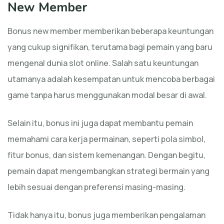
New Member
Bonus new member memberikan beberapa keuntungan
yang cukup signifikan, terutama bagi pemain yang baru
mengenal dunia slot online. Salah satu keuntungan
utamanya adalah kesempatan untuk mencoba berbagai
game tanpa harus menggunakan modal besar di awal.
Selain itu, bonus ini juga dapat membantu pemain
memahami cara kerja permainan, seperti pola simbol,
fitur bonus, dan sistem kemenangan. Dengan begitu,
pemain dapat mengembangkan strategi bermain yang
lebih sesuai dengan preferensi masing-masing.
Tidak hanya itu, bonus juga memberikan pengalaman