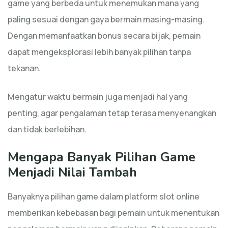
game yang berbeda untuk menemukan mana yang
paling sesuai dengan gaya bermain masing-masing.
Dengan memanfaatkan bonus secara bijak, pemain
dapat mengeksplorasi lebih banyak pilihan tanpa
tekanan.
Mengatur waktu bermain juga menjadi hal yang
penting, agar pengalaman tetap terasa menyenangkan
dan tidak berlebihan.
Mengapa Banyak Pilihan Game
Menjadi Nilai Tambah
Banyaknya pilihan game dalam platform slot online
memberikan kebebasan bagi pemain untuk menentukan