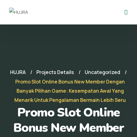
HUJRA
Projects Details
Uncategorized
Promo Slot Online Bonus New Member Dengan
Banyak Pilihan Game: Kesempatan Awal Yang
Menarik Untuk Pengalaman Bermain Lebih Seru
Promo Slot Online
Bonus New Member