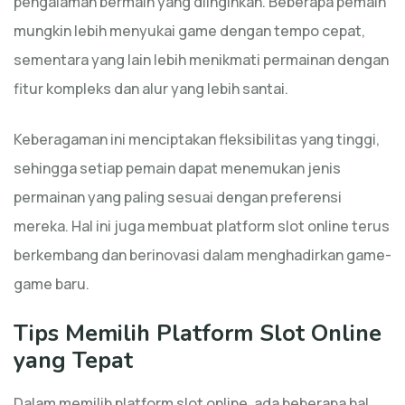
pengalaman bermain yang diinginkan. Beberapa pemain
mungkin lebih menyukai game dengan tempo cepat,
sementara yang lain lebih menikmati permainan dengan
fitur kompleks dan alur yang lebih santai.
Keberagaman ini menciptakan fleksibilitas yang tinggi,
sehingga setiap pemain dapat menemukan jenis
permainan yang paling sesuai dengan preferensi
mereka. Hal ini juga membuat platform slot online terus
berkembang dan berinovasi dalam menghadirkan game-
game baru.
Tips Memilih Platform Slot Online
yang Tepat
Dalam memilih platform slot online, ada beberapa hal