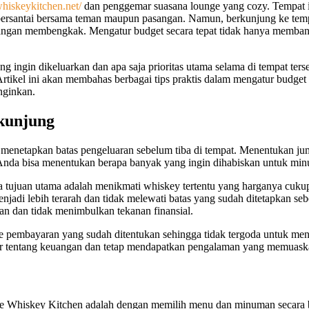
whiskeykitchen.net/
dan penggemar suasana lounge yang cozy. Tempat i
 bersantai bersama teman maupun pasangan. Namun, berkunjung ke tempa
angan membengkak. Mengatur budget secara tepat tidak hanya membantu
g ingin dikeluarkan dan apa saja prioritas utama selama di tempat te
 Artikel ini akan membahas berbagai tips praktis dalam mengatur budg
nginkan.
kunjung
 menetapkan batas pengeluaran sebelum tiba di tempat. Menentukan j
, Anda bisa menentukan berapa banyak yang ingin dihabiskan untuk min
ika tujuan utama adalah menikmati whiskey tertentu yang harganya cuku
njadi lebih terarah dan tidak melewati batas yang sudah ditetapkan s
n dan tidak menimbulkan tekanan finansial.
e pembayaran yang sudah ditentukan sehingga tidak tergoda untuk meng
tir tentang keuangan dan tetap mendapatkan pengalaman yang memuask
he Whiskey Kitchen adalah dengan memilih menu dan minuman secara bi