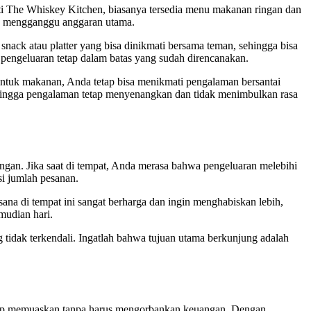
rti The Whiskey Kitchen, biasanya tersedia menu makanan ringan dan
ak mengganggu anggaran utama.
ack atau platter yang bisa dinikmati bersama teman, sehingga bisa
pengeluaran tetap dalam batas yang sudah direncanakan.
untuk makanan, Anda tetap bisa menikmati pengalaman bersantai
ehingga pengalaman tetap menyenangkan dan tidak menimbulkan rasa
angan. Jika saat di tempat, Anda merasa bahwa pengeluaran melebihi
i jumlah pesanan.
na di tempat ini sangat berharga dan ingin menghabiskan lebih,
mudian hari.
 tidak terkendali. Ingatlah bahwa tujuan utama berkunjung adalah
etap memuaskan tanpa harus mengorbankan keuangan. Dengan