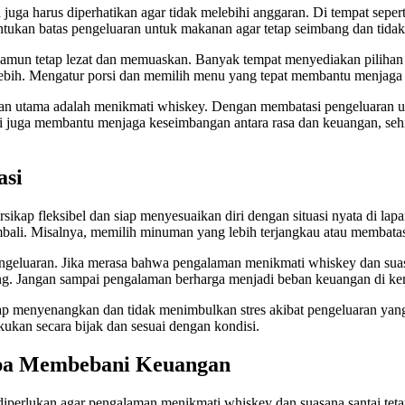
uga harus diperhatikan agar tidak melebihi anggaran. Di tempat sepe
ntukan batas pengeluaran untuk makanan agar tetap seimbang dan tid
mun tetap lezat dan memuaskan. Banyak tempat menyediakan pilihan sn
ebih. Mengatur porsi dan memilih menu yang tepat membantu menjaga 
ujuan utama adalah menikmati whiskey. Dengan membatasi pengeluaran 
ini juga membantu menjaga keseimbangan antara rasa dan keuangan, s
asi
ikap fleksibel dan siap menyesuaikan diri dengan situasi nyata di lap
bali. Misalnya, memilih minuman yang lebih terjangkau atau membatas
ngeluaran. Jika merasa bahwa pengalaman menikmati whiskey dan suasa
ng. Jangan sampai pengalaman berharga menjadi beban keuangan di ke
tap menyenangkan dan tidak menimbulkan stres akibat pengeluaran yang
kukan secara bijak dan sesuai dengan kondisi.
pa Membebani Keuangan
iperlukan agar pengalaman menikmati whiskey dan suasana santai t