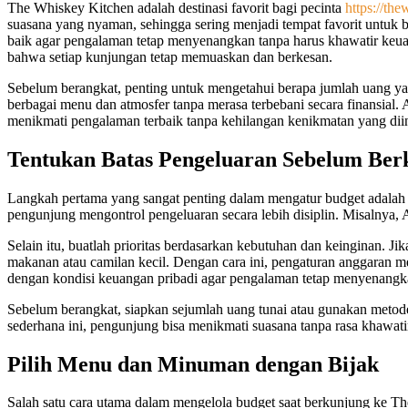
The Whiskey Kitchen adalah destinasi favorit bagi pecinta
https://the
suasana yang nyaman, sehingga sering menjadi tempat favorit untuk
baik agar pengalaman tetap menyenangkan tanpa harus khawatir keu
bahwa setiap kunjungan tetap memuaskan dan berkesan.
Sebelum berangkat, penting untuk mengetahui berapa jumlah uang yan
berbagai menu dan atmosfer tanpa merasa terbebani secara finansial.
menikmati pengalaman terbaik tanpa kehilangan kenikmatan yang dii
Tentukan Batas Pengeluaran Sebelum Ber
Langkah pertama yang sangat penting dalam mengatur budget adalah
pengunjung mengontrol pengeluaran secara lebih disiplin. Misalnya
Selain itu, buatlah prioritas berdasarkan kebutuhan dan keinginan. J
makanan atau camilan kecil. Dengan cara ini, pengaturan anggaran me
dengan kondisi keuangan pribadi agar pengalaman tetap menyenangka
Sebelum berangkat, siapkan sejumlah uang tunai atau gunakan metod
sederhana ini, pengunjung bisa menikmati suasana tanpa rasa khawa
Pilih Menu dan Minuman dengan Bijak
Salah satu cara utama dalam mengelola budget saat berkunjung ke T