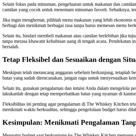
Selain fokus pada minuman, pengeluaran untuk makanan dan camilan j
camilan yang cocok untuk menemani minuman favorit. Sebaiknya, te
Jika ingin menghemat, pilihlah menu makanan yang lebih ekonomis na
berbagi dan menikmati berbagai rasa tanpa harus memesan menu berl
Selain itu, hindari membeli makanan atau camilan berlebihan jika t
tanpa merasa khawatir kehabisan uang di tengah acara. Pendekatan 
bersalah.
Tetap Fleksibel dan Sesuaikan dengan Situ
Meskipun telah merancang anggaran sebelum berkunjung, tetaplah bers
batas yang sudah direncanakan, jangan ragu untuk menyesuaikan kem
Selain itu, gunakan pengalaman dan intuisi Anda dalam mengelola pe
lakukanlah dengan tetap memperhatikan batas yang nyaman di kanto
Fleksibilitas ini penting agar pengalaman di The Whiskey Kitchen te
menikmati waktu berkualitas, sehingga pengelolaan budget harus dila
Kesimpulan: Menikmati Pengalaman Tan
Mengatur budget saat berkunjung ke The Whiskey Kitchen memang d