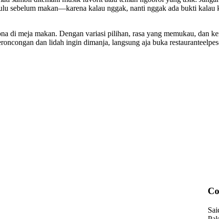
dulu sebelum makan—karena kalau nggak, nanti nggak ada bukti kalau 
na di meja makan. Dengan variasi pilihan, rasa yang memukau, dan k
 keroncongan dan lidah ingin dimanja, langsung aja buka restauranteel
Co
Sai
Pak