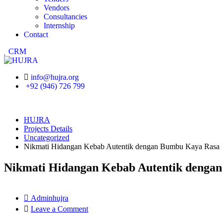
Vendors
Consultancies
Internship
Contact
CRM
info@hujra.org
+92 (946) 726 799
HUJRA
Projects Details
Uncategorized
Nikmati Hidangan Kebab Autentik dengan Bumbu Kaya Rasa
Nikmati Hidangan Kebab Autentik denga
Adminhujra
Leave a Comment