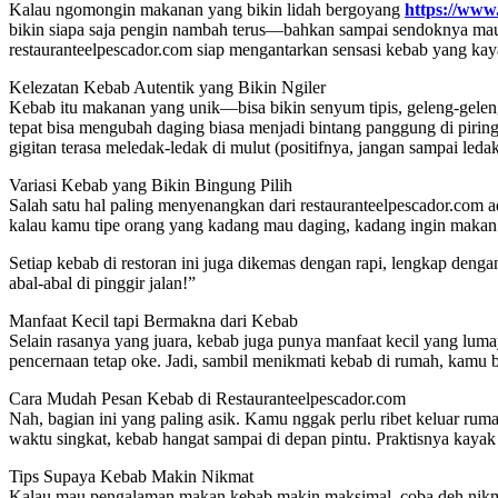
Kalau ngomongin makanan yang bikin lidah bergoyang
https://www
bikin siapa saja pengin nambah terus—bahkan sampai sendoknya mau 
restauranteelpescador.com siap mengantarkan sensasi kebab yang ka
Kelezatan Kebab Autentik yang Bikin Ngiler
Kebab itu makanan yang unik—bisa bikin senyum tipis, geleng-geleng
tepat bisa mengubah daging biasa menjadi bintang panggung di pirin
gigitan terasa meledak-ledak di mulut (positifnya, jangan sampai led
Variasi Kebab yang Bikin Bingung Pilih
Salah satu hal paling menyenangkan dari restauranteelpescador.com 
kalau kamu tipe orang yang kadang mau daging, kadang ingin makan sa
Setiap kebab di restoran ini juga dikemas dengan rapi, lengkap dengan
abal-abal di pinggir jalan!”
Manfaat Kecil tapi Bermakna dari Kebab
Selain rasanya yang juara, kebab juga punya manfaat kecil yang lu
pencernaan tetap oke. Jadi, sambil menikmati kebab di rumah, kamu b
Cara Mudah Pesan Kebab di Restauranteelpescador.com
Nah, bagian ini yang paling asik. Kamu nggak perlu ribet keluar ruma
waktu singkat, kebab hangat sampai di depan pintu. Praktisnya kayak 
Tips Supaya Kebab Makin Nikmat
Kalau mau pengalaman makan kebab makin maksimal, coba deh nikmati