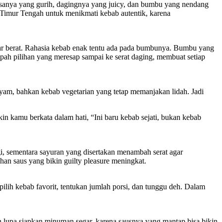
asanya yang gurih, dagingnya yang juicy, dan bumbu yang nendang
Timur Tengah untuk menikmati kebab autentik, karena
par berat. Rahasia kebab enak tentu ada pada bumbunya. Bumbu yang
pah pilihan yang meresap sampai ke serat daging, membuat setiap
ayam, bahkan kebab vegetarian yang tetap memanjakan lidah. Jadi
kin kamu berkata dalam hati, “Ini baru kebab sejati, bukan kebab
i, sementara sayuran yang disertakan menambah serat agar
han saus yang bikin guilty pleasure meningkat.
pilih kebab favorit, tentukan jumlah porsi, dan tunggu deh. Dalam
 lupa siapkan minuman segar, karena sausnya yang mantap bisa bikin