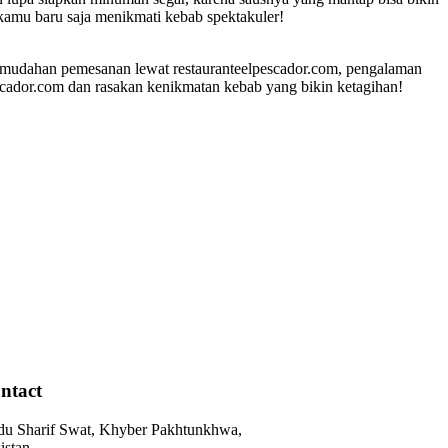
kamu baru saja menikmati kebab spektakuler!
emudahan pemesanan lewat restauranteelpescador.com, pengalaman
pescador.com dan rasakan kenikmatan kebab yang bikin ketagihan!
ntact
du Sharif Swat, Khyber Pakhtunkhwa,
istan