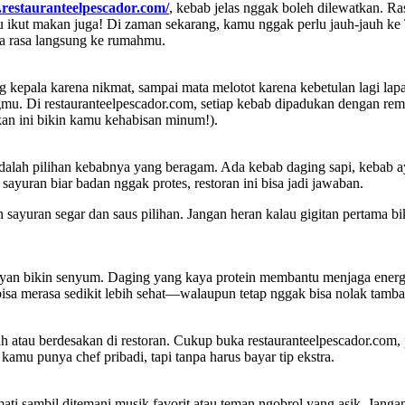
.restauranteelpescador.com/
, kebab jelas nggak boleh dilewatkan. R
ikut makan juga! Di zaman sekarang, kamu nggak perlu jauh-jauh ke 
ya rasa langsung ke rumahmu.
 kepala karena nikmat, sampai mata melotot karena kebetulan lagi la
gmu. Di restauranteelpescador.com, setiap kebab dipadukan dengan rem
akan ini bikin kamu kehabisan minum!).
adalah pilihan kebabnya yang beragam. Ada kebab daging sapi, kebab 
yuran biar badan nggak protes, restoran ini bisa jadi jawaban.
 sayuran segar dan saus pilihan. Jangan heran kalau gigitan pertama bi
mayan bikin senyum. Daging yang kaya protein membantu menjaga energ
isa merasa sedikit lebih sehat—walaupun tetap nggak bisa nolak tamba
h atau berdesakan di restoran. Cukup buka restauranteelpescador.com, 
kamu punya chef pribadi, tapi tanpa harus bayar tip ekstra.
 sambil ditemani musik favorit atau teman ngobrol yang asik. Jangan