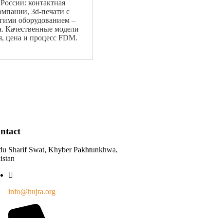
 России: контактная
мпании, 3d-печати с
угими оборудованием –
а. Качественные модели
я, цена и процесс FDM.
ntact
du Sharif Swat, Khyber Pakhtunkhwa,
istan
info@hujra.org