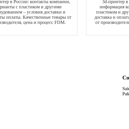
нтер в России: контакты компании,
3d-принтер в
арианты с пластиком и другими
информация ко
рудованием – условия доставки и
пластиком и др
ты оплаты. Качественные товары от
доставка и оплат
изводителя, цена и процесс FDM.
от производител
Co
Sai
Pak